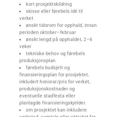
kort prosjektskildring
skisse eller førebels idé til
verket
ønskt tidsrom for opphald, innan
perioden oktober–februar
ønskt lengd på opphaldet, 2–6
veker
tekniske behov og førebels
produksjonsplan
førebels budsjett og
finansieringsplan for prosjektet,
inkludert honorar/pris for verket,
produksjonskostnader og
eventuelle stadfesta eller
planlagde finansieringskjelder.
om prosjektet kan inkludere
verkstad, samtale eller aktivitet for