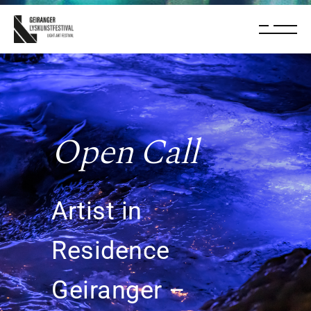
Open
Call
Artist in
Residence
Geiranger
–